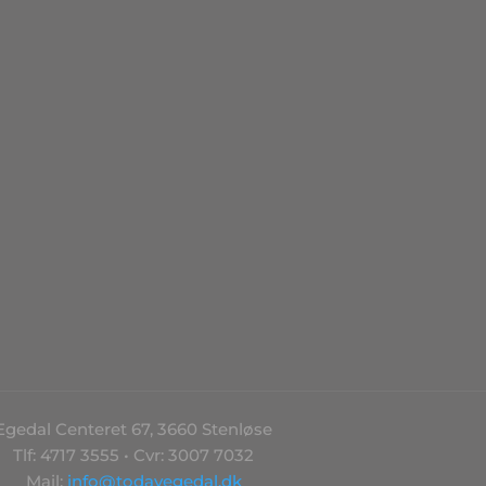
Egedal Centeret 67, 3660 Stenløse
Tlf: 4717 3555 • Cvr: 3007 7032
Mail:
info@todayegedal.dk