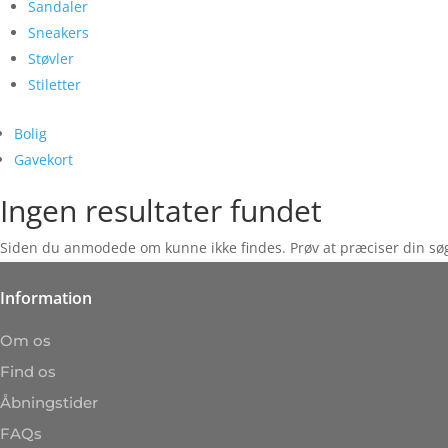
Sandaler
Sneakers
Støvler
Stiletter
Bolig
Gavekort
Ingen resultater fundet
Siden du anmodede om kunne ikke findes. Prøv at præciser din søgni
Information
Om os
Find os
Åbningstider
FAQs