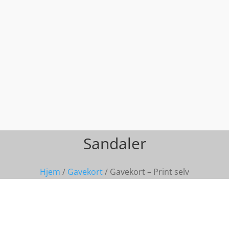
Sandaler
Hjem
/
Gavekort
/ Gavekort – Print selv