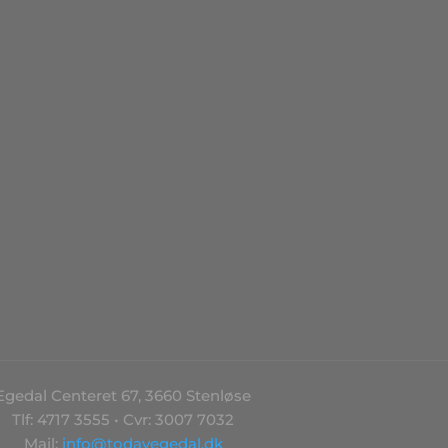
Egedal Centeret 67, 3660 Stenløse
Tlf: 4717 3555 • Cvr: 3007 7032
Mail:
info@todayegedal.dk