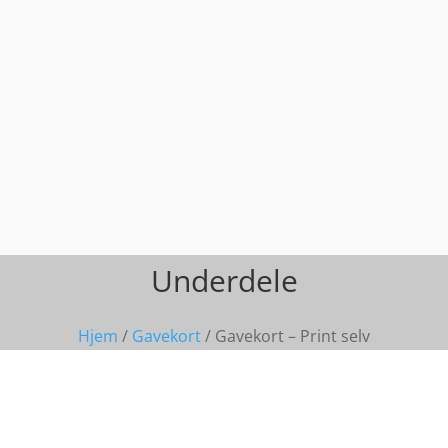
Underdele
Hjem
/
Gavekort
/ Gavekort – Print selv