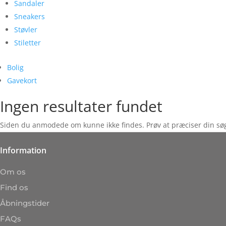
Sandaler
Sneakers
Støvler
Stiletter
Bolig
Gavekort
Ingen resultater fundet
Siden du anmodede om kunne ikke findes. Prøv at præciser din søgni
Information
Om os
Find os
Åbningstider
FAQs