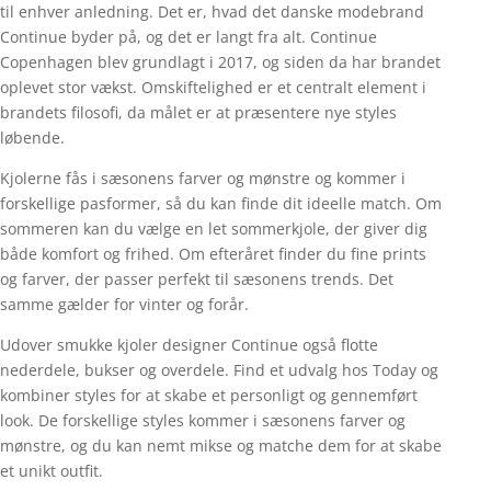
til enhver anledning. Det er, hvad det danske modebrand
Continue byder på, og det er langt fra alt. Continue
Copenhagen blev grundlagt i 2017, og siden da har brandet
oplevet stor vækst. Omskiftelighed er et centralt element i
brandets filosofi, da målet er at præsentere nye styles
løbende.
Kjolerne fås i sæsonens farver og mønstre og kommer i
forskellige pasformer, så du kan finde dit ideelle match. Om
sommeren kan du vælge en let sommerkjole, der giver dig
både komfort og frihed. Om efteråret finder du fine prints
og farver, der passer perfekt til sæsonens trends. Det
samme gælder for vinter og forår.
Udover smukke kjoler designer Continue også flotte
nederdele, bukser og overdele. Find et udvalg hos Today og
kombiner styles for at skabe et personligt og gennemført
look. De forskellige styles kommer i sæsonens farver og
mønstre, og du kan nemt mikse og matche dem for at skabe
et unikt outfit.