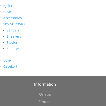
Kjoler
Basic
Accessories
Sko og Støvler
Sandaler
Sneakers
Støvler
Stiletter
Bolig
Gavekort
Information
Om os
Find os