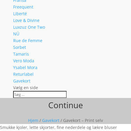
Fransa
Freequent
Liberté
Love & Divine
Luxzuz One Two
NÜ
Rue de Femme
Sorbet
Tamaris
Vero Moda
Ysabel Mora
Returlabel
Gavekort
Vælg en side
Continue
Hjem
/
Gavekort
/ Gavekort – Print selv
Smukke kjoler, lette skjorter, fine nederdele og lækre bluser